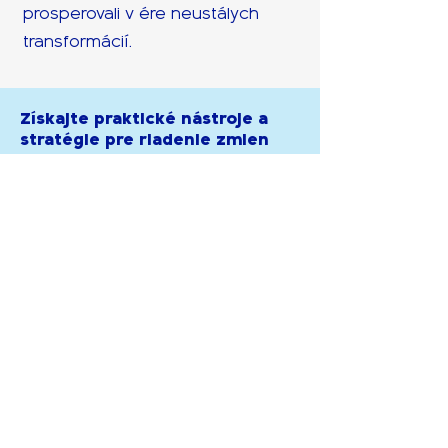
prosperovali v ére neustálych
transformácií.
Získajte praktické nástroje a
stratégie pre riadenie zmien
Naučte sa, ako efektívne viesť
tímy cez zmeny, budovať dôveru
a angažovanosť. Workshopy ako
"Leadership v ére zmien" a
"Efektívna komunikácia v zmene"
vám poskytnú konkrétne techniky,
ktoré môžete ihneď aplikovať vo
vašej organizácii.
Pochopte vplyv AI a dát na
transformáciu