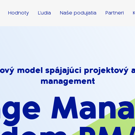
Hodnoty
Ľudia
Naše podujatia
Partneri
vý model spájajúci projektový 
management
ge Mana