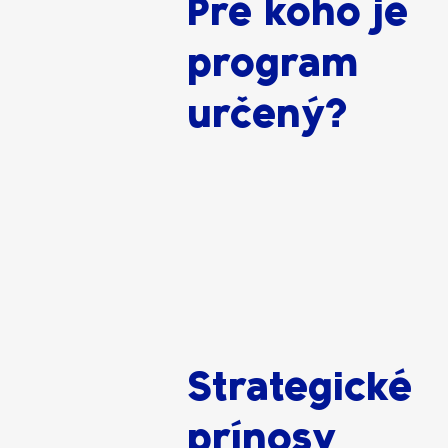
Pre koho je
program
určený?
Strategické
prínosy