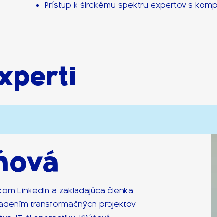
Prístup k širokému spektru expertov s ko
xperti
ňová
skom LinkedIn a zakladajúca členka
riadením transformačných projektov