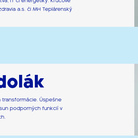
ctva, IT či energetiky. Kľúčové
dravia a.s. či MH Teplárenský
dolák
a transformácie. Úspešne
esun podporných funkcií v
h.