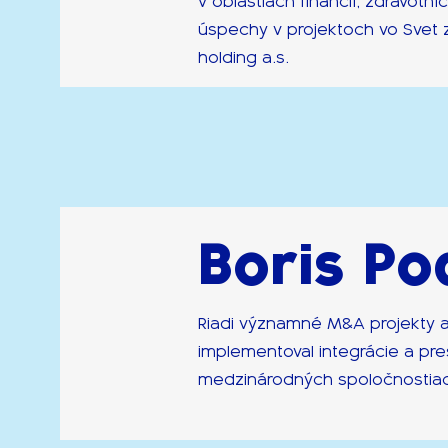
v oblastiach financií, zdravotní
úspechy v projektoch vo Svet z
holding a.s.
Boris Po
Riadi významné M&A projekty 
implementoval integrácie a pr
medzinárodných spoločnostiac