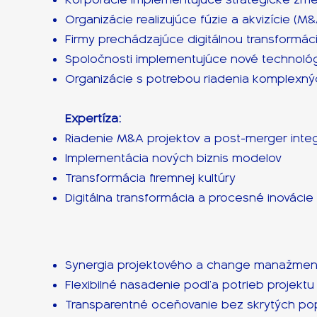
Organizácie realizujúce fúzie a akvizície (M&
Firmy prechádzajúce digitálnou transformác
Spoločnosti implementujúce nové technoló
Organizácie s potrebou riadenia komplexn
Expertíza:
Riadenie M&A projektov a post-merger integ
Implementácia nových biznis modelov
Transformácia firemnej kultúry
Digitálna transformácia a procesné inovácie
Synergia projektového a change manažment
Flexibilné nasadenie podľa potrieb projekt
Transparentné oceňovanie bez skrytých po