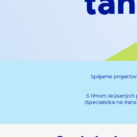
ta
Spájame projektov
S tímom skúsených p
(špecialistka na tra