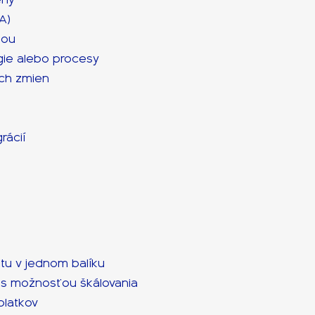
A)
iou
gie alebo procesy
ých zmien
rácií
u v jednom balíku
u s možnosťou škálovania
platkov