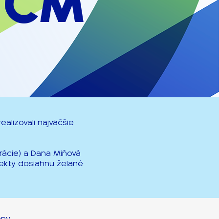
/CM
lizovali najväčšie
rácie) a Dana Miňová
jekty dosiahnu želané
eny