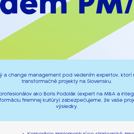
ndem PM
ý a change management pod vedením expertov, ktorí rea
transformačné projekty na Slovensku.
rofesionálov ako Boris Podolák (expert na M&A a integ
nsformáciu firemnej kultúry) zabezpečujeme, že vaše pro
výsledky.
Korporácie implementujúce strategické zm