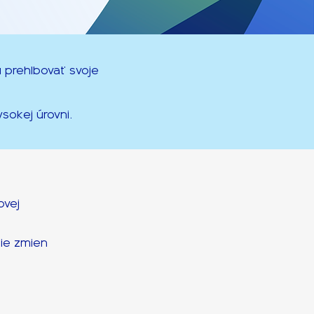
ú prehlbovať svoje
sokej úrovni.
ovej
ie zmien