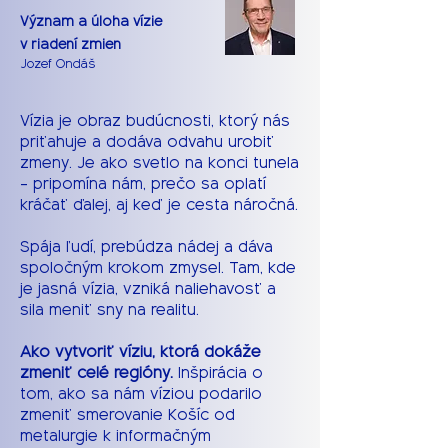
Význam a úloha vízie
v riadení zmien
Jozef Ondáš
Vízia je obraz budúcnosti, ktorý nás
priťahuje a dodáva odvahu urobiť
zmeny. Je ako svetlo na konci tunela
– pripomína nám, prečo sa oplatí
kráčať ďalej, aj keď je cesta náročná.
Spája ľudí, prebúdza nádej a dáva
spoločným krokom zmysel. Tam, kde
je jasná vízia, vzniká naliehavosť a
sila meniť sny na realitu.
Ako vytvoriť víziu, ktorá dokáže
zmeniť celé regióny.
Inšpirácia o
tom, ako sa nám víziou podarilo
zmeniť smerovanie Košíc od
metalurgie k informačným