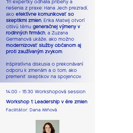
Tri expertky odhalia príbehy a
riešenia z praxe: Hana Jech prezradí,
ako
efektívne komunikovať so
skeptikmi zmien
, Erika Matwij otvorí
citlivú tému
generačnej výmeny v
rodinných firmách
, a Zuzana
Germanová ukáže, ako možno
modernizovať služby občanom aj
proti zaužívaným zvykom
.
Inšpiratívna diskusia o prekonávaní
odporu k zmenám a o tom, ako
premeniť skeptikov na spojencov.
14:00 - 15:30 Workshopová session
Workshop 1:
Leadership v ére zmien
Facilitátor: Dana Miňová