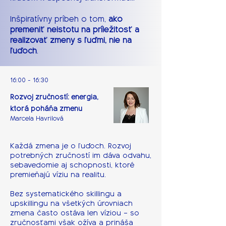
Inšpiratívny príbeh o tom,
ako
premeniť neistotu na príležitosť a
realizovať zmeny s ľuďmi, nie na
ľuďoch
.
16:00 - 16:30
Rozvoj zručností: energia,
ktorá poháňa zmenu
Marcela Havrilová
Každá zmena je o ľuďoch. Rozvoj
potrebných zručností im dáva odvahu,
sebavedomie aj schopnosti, ktoré
premieňajú víziu na realitu.
Bez systematického skillingu a
upskillingu na všetkých úrovniach
zmena často ostáva len víziou – so
zručnosťami však ožíva a prináša