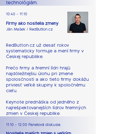
technológiám.
10:40 - 11:10
Firmy ako nositelia zmeny
Ján Mašek / RedButton.cz
RedButton.cz už desať rokov
systematicky formuje a mení firmy v
Českej republiike.
Prečo firmy a firemní lídri hrajú
najdôležitejšiu úlohu pri zmene
spolosčnosti a ako tieto firmy dokážu
priviesť veľké skupiny k spoločnému
cieľu.
Keynote prednáška od jedného z
najrešpektovanejších lídrov firemných
zmien v Českej republike.
11:10 - 12:00 Panelová diskusia
Nositelia malých zmien s veľkým