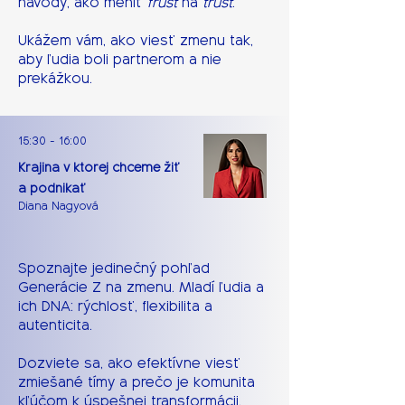
návody, ako meniť
frust
na
trust
.
Ukážem vám, ako viesť zmenu tak,
aby ľudia boli partnerom a nie
prekážkou.
15:30 - 16:00
Krajina v ktorej chceme žiť
a podnikať
Diana Nagyová
Spoznajte jedinečný pohľad
Generácie Z na zmenu. Mladí ľudia a
ich DNA: rýchlosť, flexibilita a
autenticita.
Dozviete sa, ako efektívne viesť
zmiešané tímy a prečo je komunita
kľúčom k úspešnej transformácii.