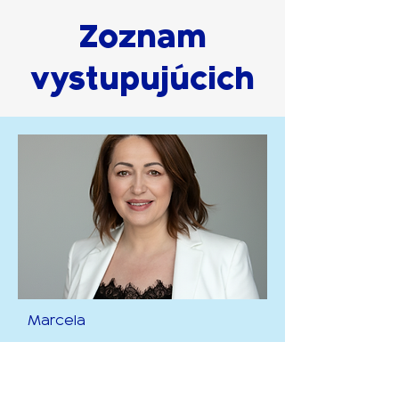
Zoznam
vystupujúcich
Marcela
Havrilová
Členka Inštitútu zmeny a zakladateľka