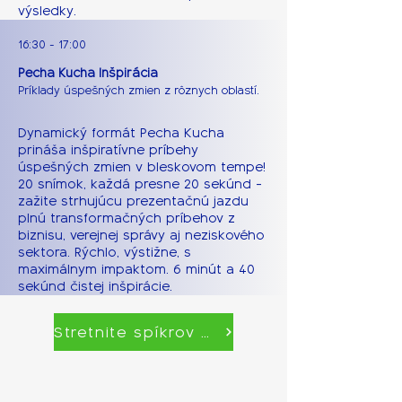
výsledky.
16:30 - 17:00
Pecha Kucha Inšpirácia
Príklady úspešných zmien z rôznych oblastí.
Dynamický formát Pecha Kucha
prináša inšpiratívne príbehy
úspešných zmien v bleskovom tempe!
20 snímok, každá presne 20 sekúnd -
zažite strhujúcu prezentačnú jazdu
plnú transformačných príbehov z
biznisu, verejnej správy aj neziskového
sektora. Rýchlo, výstižne, s
maximálnym impaktom. 6 minút a 40
sekúnd čistej inšpirácie.
Stretnite spíkrov naživo