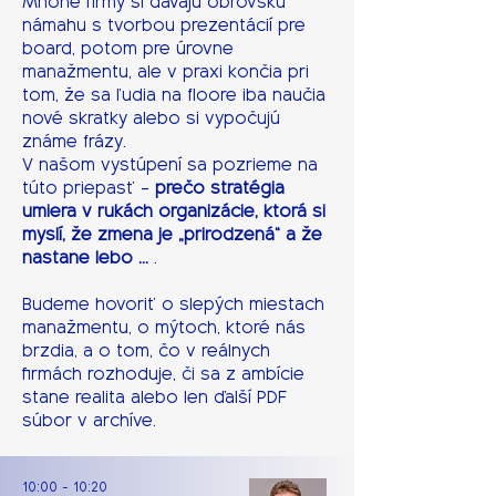
Mnohé firmy si dávajú obrovskú
námahu s tvorbou prezentácií pre
board, potom pre úrovne
manažmentu, ale v praxi končia pri
tom, že sa ľudia na floore iba naučia
nové skratky alebo si vypočujú
známe frázy.
V našom vystúpení sa pozrieme na
túto priepasť –
prečo stratégia
umiera v rukách organizácie, ktorá si
myslí, že zmena je „prirodzená“ a že
nastane lebo …
.
Budeme hovoriť o slepých miestach
manažmentu, o mýtoch, ktoré nás
brzdia, a o tom, čo v reálnych
firmách rozhoduje, či sa z ambície
stane realita alebo len ďalší PDF
súbor v archíve.
10:00 - 10:20