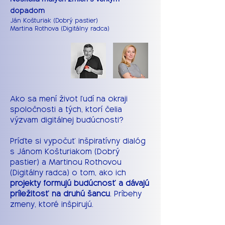
dopadom
Ján Košturiak (Dobrý pastier)
Martina Rothova (Digitálny radca)
Ako sa mení život ľudí na okraji
spoločnosti a tých, ktorí čelia
výzvam digitálnej budúcnosti?
Príďte si vypočuť inšpiratívny dialóg
s Jánom Košturiakom (Dobrý
pastier) a Martinou Rothovou
(Digitálny radca) o tom, ako ich
projekty formujú budúcnosť a dávajú
príležitosť na druhú šancu
. Príbehy
zmeny, ktoré inšpirujú.