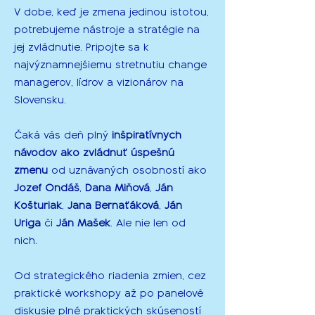
V dobe, keď je zmena jedinou istotou,
potrebujeme nástroje a stratégie na
jej zvládnutie. Pripojte sa k
najvýznamnejšiemu stretnutiu change
managerov, lídrov a vizionárov na
Slovensku.
Čaká vás deň plný
inšpiratívnych
návodov ako zvládnuť úspešnú
zmenu
od uznávaných osobností ako
Jozef Ondáš
,
Dana Miňová
,
Ján
Košturiak
,
Jana Bernaťáková
,
Ján
Uriga
či
Ján Mašek
. Ale nie len od
nich.
Od strategického riadenia zmien, cez
praktické workshopy až po panelové
diskusie plné praktických skúseností