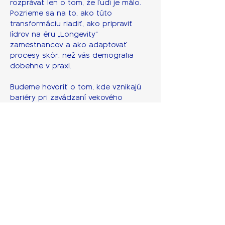
rozprávať len o tom, že ľudí je málo. 
Pozrieme sa na to, ako túto 
transformáciu riadiť, ako pripraviť 
lídrov na éru „Longevity“ 
zamestnancov a ako adaptovať 
procesy skôr, než vás demografia 
dobehne v praxi.
Budeme hovoriť o tom, kde vznikajú 
bariéry pri zavádzaní vekového 
manažmentu, prečo zmeny v kultúre 
narážajú na stereotypy a ako využiť 
metodiku change managementu na 
to, aby sa predlžovanie pracovného 
života stalo pre firmu konkurenčnou 
výhodou, nie prevádzkovým rizikom.
Pre koho sú raňajky
Pre CEO a top manažment, HR, PMO a 
interných change manažérov, ktorí 
chcú: