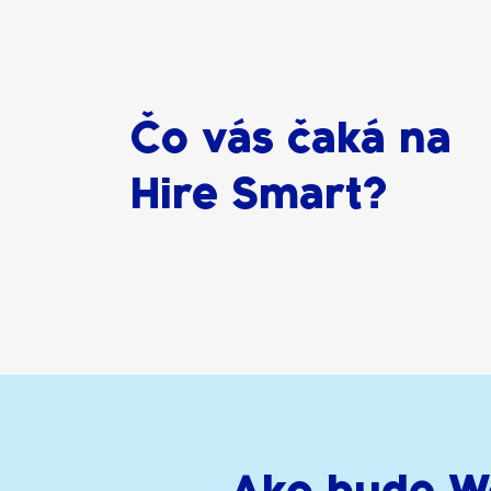
Čo vás čaká na
Hire Smart?
Ako bude W