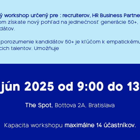
 workshop určený pre : recruiterov, HR Business Partn
rom získate nový pohľad na jedinečnosť generácie 50+,
dátov.
 porozumenie kandidátov 50+ je kľúčom k empatickém
cich talentov. Umožňuje
 jún 2025 od 9:00 do 1
The Spot,
Bottova 2A, Bratislava
Kapacita workshopu
maximálne 14 účastníkov.