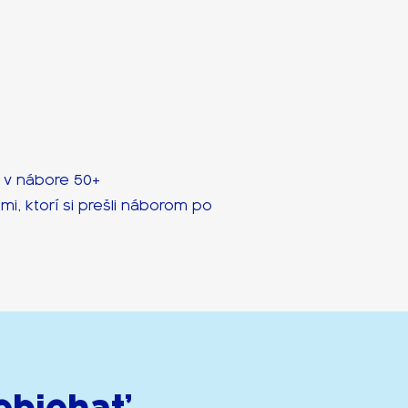
y v nábore 50+
mi, ktorí si prešli náborom po
ebiehať