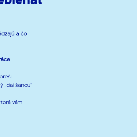
ádzajú a čo
ráce
prešli
ý „dal šancu“
 ktorá vám