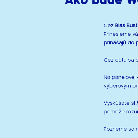
Cez
Bias Bust
Prinesieme v
prinášajú do 
Cez dáta sa 
Na panelovej 
výberovým pro
Vyskúšate si
pomôže rozu
Pozrieme sa 