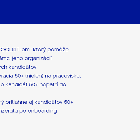
“TOOLKIT-om” ktorý pomôže
ámci jeho organizácií
ných kandidátov
ácia 50+ (nielen) na pracovisku.
o kandidát 50+ nepatrí do
rý pritiahne aj kandidátov 50+
inzerátu po onboarding