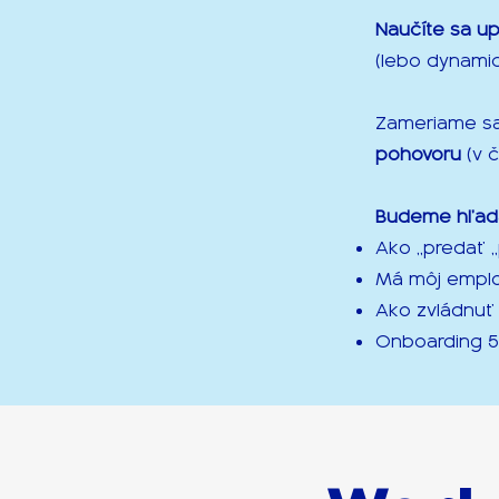
Naučíte sa up
(lebo dynamic
Zameriame s
pohovoru
(v 
Budeme hľada
Ako „predať „
Má môj emplo
Ako zvládnuť
Onboarding 5