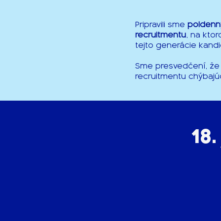
Pripravili sme
poldenný
recruitmentu
, na kto
tejto generácie kandi
Sme presvedčení, že
recruitmentu chýbajú
18.