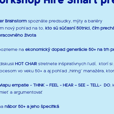
er Brainstorm
spoznáte predsudky, mýty a bariéry
ám nový pohľad na to,
kto sú súčasní 50tnici, čím prech
pracovného života
pozrieme na
ekonomický dopad generácie 50+ na trh p
diskusii
HOT CHAIR
stretnete inšpiratívnych ľudí, ktorí si 
cesom vo veku 50+ a aj pohľad „hiring“ manažéra, ktor
Mapu empatie - THINK – FEEL - HEAR – SEE – TELL- DO
,
mieť a argumentovať
na
nábor 50+ a jeho špecifiká