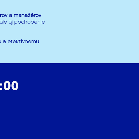
erov a manažérov
 ale aj pochopenie
u a efektívnemu
3:00