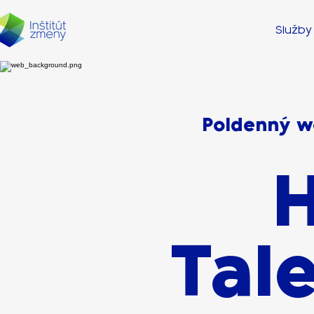
Služby
Poldenný w
H
Tal