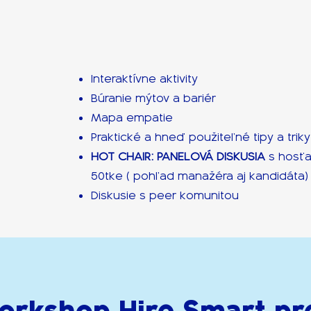
Interaktívne aktivity
Búranie mýtov a bariér
Mapa empatie
Praktické a hneď použiteľné tipy a trik
HOT CHAIR: PANELOVÁ DISKUSIA
s hosťa
50tke ( pohľad manažéra aj kandidáta)
Diskusie s peer komunitou
orkshop Hire Smart pr