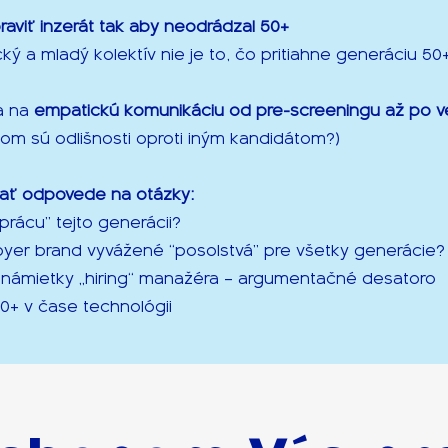
raviť inzerát tak aby neodrádzal 50+
ký a mladý kolektív nie je to, čo pritiahne generáciu 50
a na
empatickú komunikáciu od pre-screeningu až po 
čom sú odlišnosti oproti iným kandidátom?)
ť odpovede na otázky:
prácu” tejto generácii?
yer brand vyvážené “posolstvá” pre všetky generácie?
 námietky „hiring“ manažéra – argumentačné desatoro
0+ v čase technológii