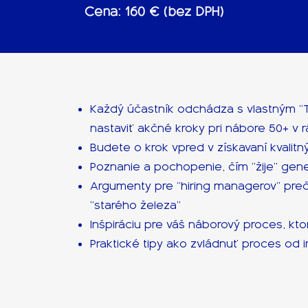
Cena: 160 € (bez DPH)
Každý účastník odchádza s vlastným 
nastaviť akčné kroky pri nábore 50+ v r
Budete o krok vpred v získavaní kvalit
Poznanie a pochopenie, čím “žije” gener
Argumenty pre “hiring managerov” preč
“starého železa”
Inšpiráciu pre váš náborový proces, kto
Praktické tipy ako zvládnuť proces od 