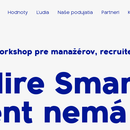
Hodnoty
Ľudia
Naše podujatia
Partneri
orkshop pre manažérov, recruite
ire Sma
ent nemá