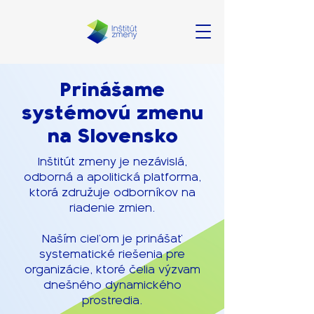
Prinášame
systémovú zmenu
na Slovensko
Inštitút zmeny je nezávislá,
odborná a apolitická platforma,
ktorá združuje odborníkov na
riadenie zmien.
Naším cieľom je prinášať
systematické riešenia pre
organizácie, ktoré čelia výzvam
dnešného dynamického
prostredia.