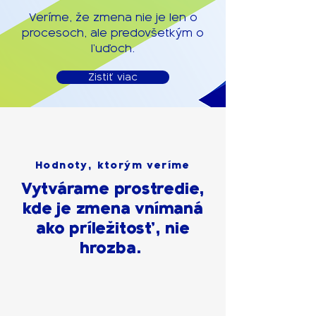
Veríme, že zmena nie je len o
procesoch, ale predovšetkým o
ľuďoch.
Zistiť viac
Hodnoty, ktorým veríme
Vytvárame prostredie,
kde je zmena vnímaná
ako príležitosť, nie
hrozba.