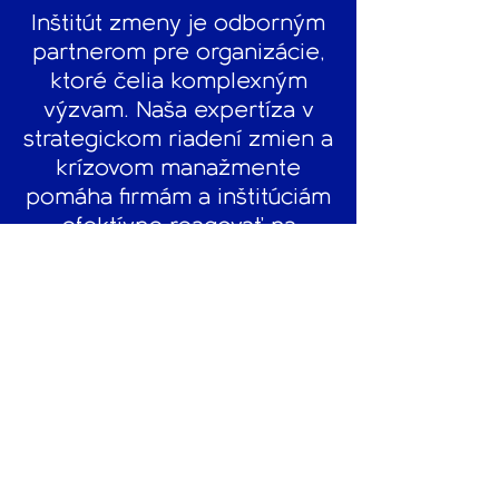
Inštitút zmeny je odborným
partnerom pre organizácie,
ktoré čelia komplexným
výzvam. Naša expertíza v
strategickom riadení zmien a
krízovom manažmente
pomáha firmám a inštitúciám
efektívne reagovať na
zmeny, optimalizovať
procesy a budovať odolnosť.
Využívame overené
metodiky a nástroje, ktoré
zabezpečujú úspešnú
implementáciu zmien vo
verejnej správe,
zdravotníctve, priemysle a
ďalších odvetviach. S nami